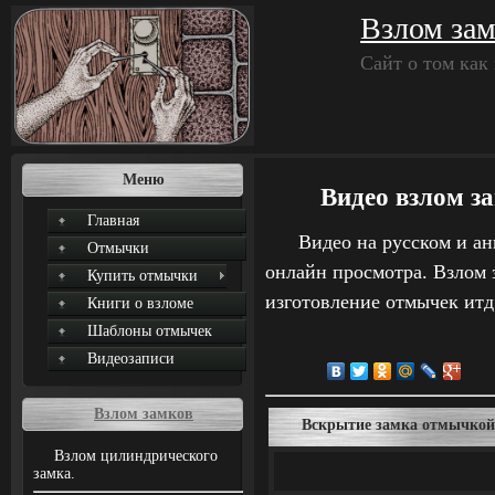
Взлом зам
Сайт о том как
Меню
Видео взлом з
Главная
Видео на русском и а
Отмычки
онлайн просмотра. Взлом 
Купить отмычки
изготовление отмычек итд
Книги о взломе
Шаблоны отмычек
Видеозаписи
Взлом замков
Вскрытие замка отмычкой 
Взлом цилиндрического
замка.